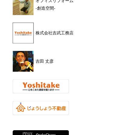
オフィスリフォーム
-創造空間-
株式会社吉武工務店
吉田 丈彦