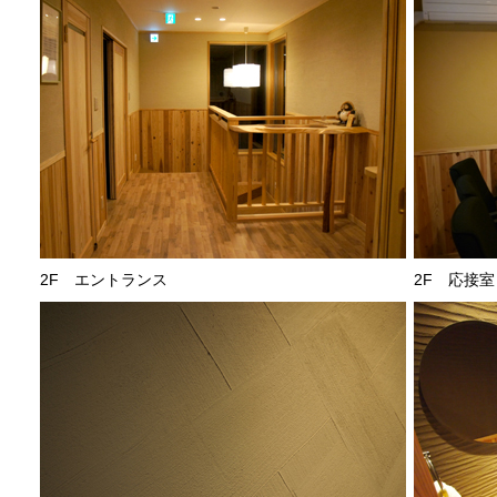
2F エントランス
2F 応接室